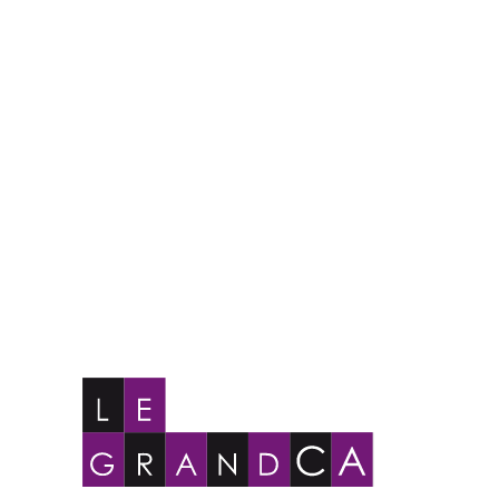
Planet Permis
VOTRE AUTO-ÉCOLE AU CENTRE COMMERCIAL GRAND CAP
d Cap (Mont-
 au Code de la
s proposons
soit le permis
 du permis B
 Soucieux de
sonnes, nous
votre
 vous